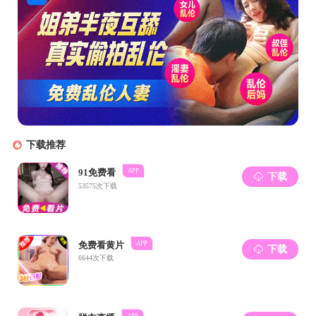
更多视频>>
第一讲：中国共产党百年奋斗历程