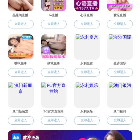
学生第二党支部开展“根植半亩田，心向阳光生”暨4月...
04-28
党旗领航星火行动：巨乳肥臀组织祭扫烈士陵园教育活动
04-04
理论经纬
MORE+
党政机关厉行节约反对浪费条例
05-20
中国共产党党员权利保障条例
05-20
中国共产党组织处理规定（试行）
05-20
中国共产党普通高等学校基层组织工作条例
05-20
中国共产党组织工作条例
05-20